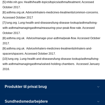
[5] nhlbi.nih.gov. Health/health-topics/topics/asthma/treatment. Accessed
October 2017.
[6] asthma.org.uk. Advice/inhalers-medicines-treatments/common-concerns.
Accessed October 2017
[7] lung.org. Lung-health-and-diseases/lung-disease-lookup/asthma/living-
with-asthma/managingasthma/measuring-your-peak-flow-rate. Accessed
October 2017.
[8] asthma.org.uk. Advice/manage-your-asthma/peak-flow. Accessed October
2017.
[9] asthma.org.uk. Advice/inhalers-medicines-treatments/inhalers-and-
spacers/spacers. Accessed October 2017.
[10] lung.org. Lung-health-and-diseases/lung-disease-lookup/asthma/living-
with-asthma/managingasthma/valved-holding-chambers. Accessed January
2016.
Produkter til privat brug
Sundhedsmedarbejdere