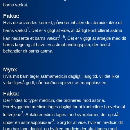
barns vækst.
Fakta:
Hvis de anvendes korrekt, påvirker inhalerede steroider ikke dit
1
barns vækst
. Det er vigtigt at vide, at dårligt kontrolleret astma
1, 5
kan nedsætte et barns vækst
. Det er vigtigt at arbejde med dit
barns læge og at have en astmahandlingsplan, der bedst
behandler dit barns astma.
Myte:
Hvis mit barn tager astmamedicin dagligt i lang tid, vil det ikke
virke ligeså godt, når han/hun oplever astmaopblussen.
Fakta:
Der findes to typer medicin, der ordineres mod astma.
Forebyggende medicin tages dagligt for at kontrollere hævelse af
3
luftvejene
. Anfaldsmedicin tages mod symptomer, der opstår
3
under en astmaopblussen
. Sørg for at vide, hvilken medicin dit
barn bør tage dagligt, og hvilken medicin der skal tages mod