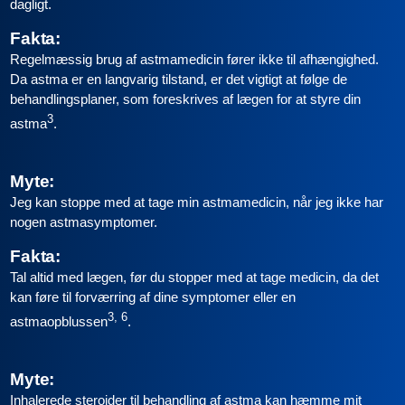
dagligt.
Fakta:
Regelmæssig brug af astmamedicin fører ikke til afhængighed.
Da astma er en langvarig tilstand, er det vigtigt at følge de
behandlingsplaner, som foreskrives af lægen for at styre din
3
astma
.
Myte:
Jeg kan stoppe med at tage min astmamedicin, når jeg ikke har
nogen astmasymptomer.
Fakta:
Tal altid med lægen, før du stopper med at tage medicin, da det
kan føre til forværring af dine symptomer eller en
3, 6
astmaopblussen
.
Myte:
Inhalerede steroider til behandling af astma kan hæmme mit