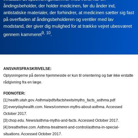
åndingsbeholder, der holder medicinen, før du ånder ind,
antistatiske materialer, der forhindrer, at medicinen sætter sig fast
på overfladen af åndingsbeholderen og ventiler med lav
modstand, der giver dig mulighed for at trække vejret ubesværet
9, 10
gennem kammeret
.
ANSVARSFRASKRIVELSE:
Oplysningerne på denne hjemmeside er kun til orientering og bør ikke erstatte
rådgivning fra en læge.
FODNOTER:
[1] health.utah.gov. Asthma/pdfs/factsheets/myths_facts_asthma.pdf
[2] everydayhealth.com. News/common-myths-about-asthma. Accessed
October 2017.
[3] chop.edu. News/asthma-myths-and-facts. Accessed October 2017.
[4] breathefree.com. Asthma-treatment-and-control/asthma-in-special-
situations. Accessed October 2017.