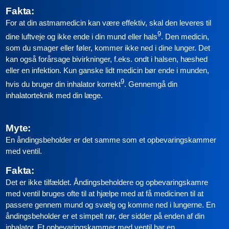
Fakta:
For at din astmamedicin kan være effektiv, skal den leveres til
9
dine luftveje og ikke ende i din mund eller hals
. Den medicin,
som du smager eller føler, kommer ikke ned i dine lunger. Det
kan også forårsage bivirkninger, f.eks. ondt i halsen, hæshed
eller en infektion. Kun ganske lidt medicin bør ende i munden,
9
hvis du bruger din inhalator korrekt
. Gennemgå din
inhalatorteknik med din læge.
Myte:
En åndingsbeholder er det samme som et opbevaringskammer
med ventil.
Fakta:
Det er ikke tilfældet. Åndingsbeholdere og opbevaringskamre
med ventil bruges ofte til at hjælpe med at få medicinen til at
passere gennem mund og svælg og komme ned i lungerne. En
åndingsbeholder er et simpelt rør, der sidder på enden af din
inhalator. Et opbevaringskammer med ventil har en