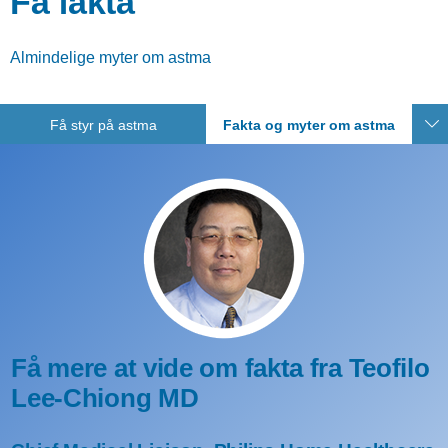
Få fakta
Almindelige myter om astma
Få styr på astma
Fakta og myter om astma
Få mere at vide om fakta fra Teofilo
Lee-Chiong MD