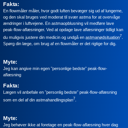
Fakta:
En flowmåler måler, hvor godt luften bevæger sig ud af lungerne,
og den skal bruges ved moderat til svær astma for at overvåge
ændringer i luftvejene. En astmaopblusning vil medføre lave
peak-flow-aflæsninger. Ved at opdage lave aflæsninger tidligt kan
7
du muligvis justere din medicin og undgå en
astmanødsituation
.
Spørg din læge, om brug af en flowmåler er det rigtige for dig.
Myte:
Jeg kan angive min egen "personlige bedste" peak-flow-
aflæsning
Fakta:
Lægen vil anbefale en "personlig bedste" peak-flow-aflæsning
7
som en del af din astmahandlingsplan
.
Myte:
Jeg behøver ikke at foretage en peak-flow-aflæsning hver dag