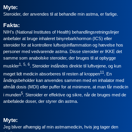
Myte:
Steroider, der anvendes til at behandle min astma, er farlige.
Fakta:
NIH’s (National Institutes of Health) behandlingsretningslinjer
anbefaler at bruge inhaleret binyrebarkhormon (ICS) eller
steroider for at kontrollere luftvejsinflammation og hævelse hos
personer med vedvarende astma. Disse steroider er IKKE det
samme som anabolske steroider, der bruges til at opbygge
1, 5, 6
muskler
. Steroider indåndes direkte til luftvejene, og kun
11
meget lidt medicin absorberes til resten af kroppen
. En
åndingsbeholder kan anvendes sammen med en inhalator med
afmålt dosis (MDI) eller puffer for at minimere, at man får medicin
5
i munden
. Steroider er effektive og sikre, når de bruges med de
anbefalede doser, der styrer din astma.
Myte:
Jeg bliver afhængig af min astmamedicin, hvis jeg tager den