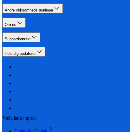
Andre virksomhedsløsninger
Om os
Supportkontakt
Hold dig opdateret
Vælg land / sprog
Danmark / Dansk