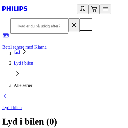
Betal senere med Klarna
R
Lyd i bilen
Alle serier
Lyd i bilen
Lyd i bilen
(
0
)