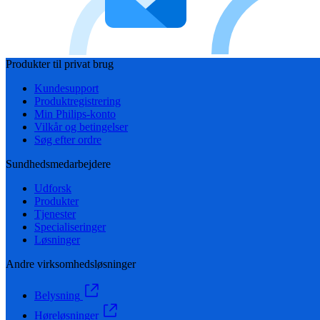
Produkter til privat brug
Kundesupport
Produktregistrering
Min Philips-konto
Vilkår og betingelser
Søg efter ordre
Sundhedsmedarbejdere
Udforsk
Produkter
Tjenester
Specialiseringer
Løsninger
Andre virksomhedsløsninger
Belysning
Høreløsninger