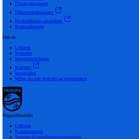
Displayløsninger
Dikteringsløsninger
Husholdnings produkter
Kontorskærme
Om os
Udforsk
Nyheder
Investorrelationer
Karriere
Innovation
Miljø, sociale forhold og governance
Supportkontakt
Udforsk
Kundesupport
Support til sundhedsmedarbejdere