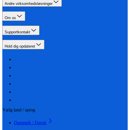
Andre virksomhedsløsninger
Om os
Supportkontakt
Hold dig opdateret
Vælg land / sprog
Danmark / Dansk