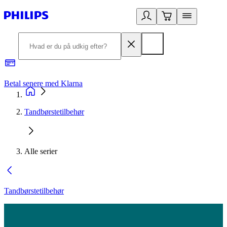
Betal senere med Klarna
R
Tandbørstetilbehør
Alle serier
Tandbørstetilbehør