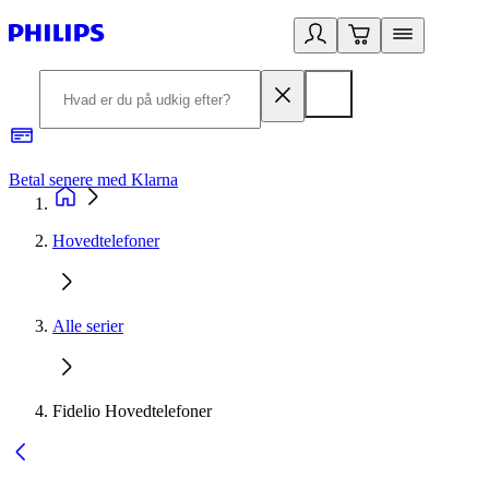
Betal senere med Klarna
R
Hovedtelefoner
Alle serier
Fidelio Hovedtelefoner