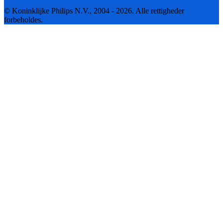
© Koninklijke Philips N.V., 2004 - 2026. Alle rettigheder
forbeholdes.