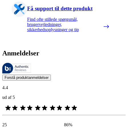
Få support til dette produkt
Find ofte stillede spørgsmål,
brugervejledninger,
sikkerhedsoplysninger og tip
Anmeldelser
Disse anmeldelser administreres af Bazaarvoice og er i overensstemme
Kundernes meninger i form af produkt- og stjernevurderinger er nyttige
Forstå produktanmeldelser
4.4
ud af 5
25
86
%