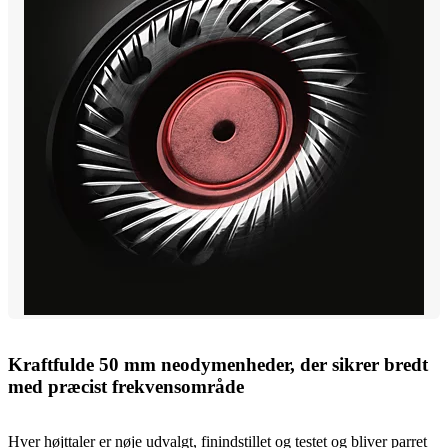
Kraftfulde 50 mm neodymenheder, der sikrer bredt
med præcist frekvensområde
Hver højttaler er nøje udvalgt, finindstillet og testet og bliver parret