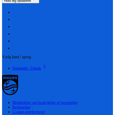
Hold dig opdateret
Vælg land / sprog
Danmark / Dansk
Meddelelse om beskyttelse af personlige
Betingelser
Cookie-præferencer