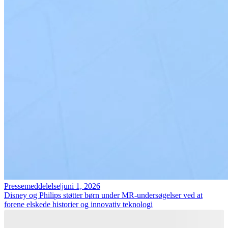
Pressemeddelelse
|
juni 1, 2026
Disney og Philips støtter børn under MR-undersøgelser ved at
forene elskede historier og innovativ teknologi