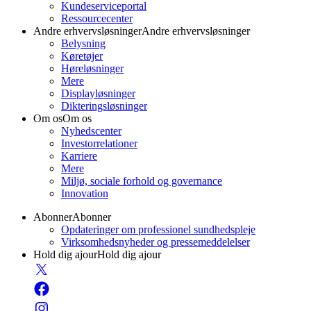
Kundeserviceportal
Ressourcecenter
Andre erhvervsløsninger
Andre erhvervsløsninger
Belysning
Køretøjer
Høreløsninger
Mere
Displayløsninger
Dikteringsløsninger
Om os
Om os
Nyhedscenter
Investorrelationer
Karriere
Mere
Miljø, sociale forhold og governance
Innovation
Abonner
Abonner
Opdateringer om professionel sundhedspleje
Virksomhedsnyheder og pressemeddelelser
Hold dig ajour
Hold dig ajour