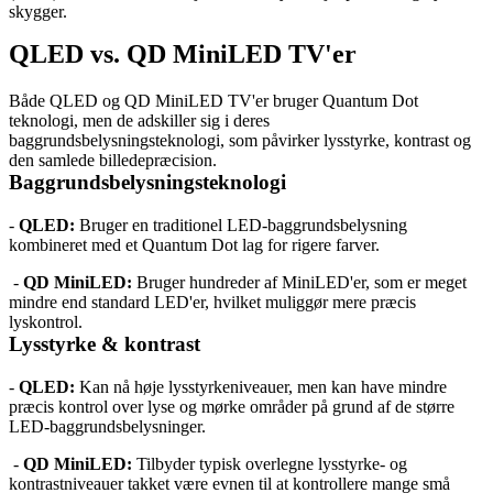
skygger.
QLED vs. QD MiniLED TV'er
Både QLED og QD MiniLED TV'er bruger Quantum Dot 
teknologi, men de adskiller sig i deres 
baggrundsbelysningsteknologi, som påvirker lysstyrke, kontrast og 
den samlede billedepræcision.
Baggrundsbelysningsteknologi
- 
QLED: 
Bruger en traditionel LED-baggrundsbelysning 
kombineret med et Quantum Dot lag for rigere farver.
 - 
QD MiniLED:
 Bruger hundreder af MiniLED'er, som er meget 
mindre end standard LED'er, hvilket muliggør mere præcis 
lyskontrol.
Lysstyrke & kontrast
- 
QLED:
 Kan nå høje lysstyrkeniveauer, men kan have mindre 
præcis kontrol over lyse og mørke områder på grund af de større 
LED-baggrundsbelysninger.
 - 
QD MiniLED:
 Tilbyder typisk overlegne lysstyrke- og 
kontrastniveauer takket være evnen til at kontrollere mange små 