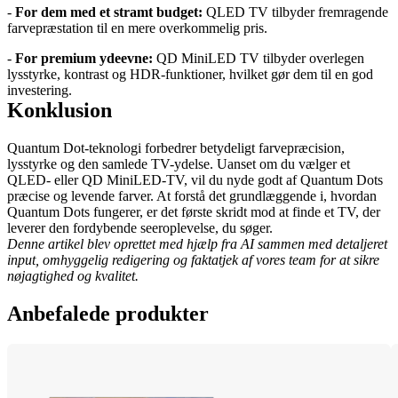
- 
For dem med et stramt budget: 
QLED TV tilbyder fremragende 
farvepræstation til en mere overkommelig pris.
- 
For premium ydeevne: 
QD MiniLED TV tilbyder overlegen 
lysstyrke, kontrast og HDR-funktioner, hvilket gør dem til en god 
investering.
Konklusion
Quantum Dot-teknologi forbedrer betydeligt farvepræcision, 
lysstyrke og den samlede TV-ydelse. Uanset om du vælger et 
QLED- eller QD MiniLED-TV, vil du nyde godt af Quantum Dots 
præcise og levende farver. At forstå det grundlæggende i, hvordan 
Quantum Dots fungerer, er det første skridt mod at finde et TV, der 
leverer den fordybende seeroplevelse, du søger.
Denne artikel blev oprettet med hjælp fra AI sammen med detaljeret 
input, omhyggelig redigering og faktatjek af vores team for at sikre 
nøjagtighed og kvalitet.
Anbefalede produkter