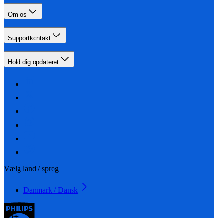
Om os
Supportkontakt
Hold dig opdateret
Vælg land / sprog
Danmark / Dansk