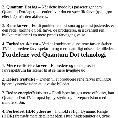
2. 
Quantum Dot lag 
– Når dette hvide lys passerer gennem 
Quantum Dot-laget, udsender hver dot en specifik farve (rød, grøn 
eller blå), når den aktiveres.
3. 
Rene farver 
– Fordi punkterne er så små og præcist justerede, er 
den røde, grønne og blå farve, de producerer, usædvanligt ren, 
hvilket resulterer i en mere præcis farvegengivelse.
4. 
Forbedret skærm 
– Ved at kombinere disse rene farver skaber 
TV'et et bredere farvespektrum og mere naturligt udseende billeder.
Fordelene ved Quantum Dot teknologi
1. 
Mere realistiske farver 
– Et bredere og mere præcist 
farvespektrum får scener til at se mere livagtige ud.
2. 
Højere lysstyrke
 – Evnen til at producere rene farver muliggør 
højere lysstyrke uden at udvaske billedet.
3. 
Bedre energieffektivitet 
– Fordi lyset bruges mere effektivt, kan 
Quantum Dot TV'er opnå høj lysstyrke og farvepræcision med 
mindre strøm.
4. 
Forbedret HDR-ydeevne 
– Indhold i High Dynamic Range 
(HDR) fremstår mere detaljeret både i lyse højdepunkter og dybe 