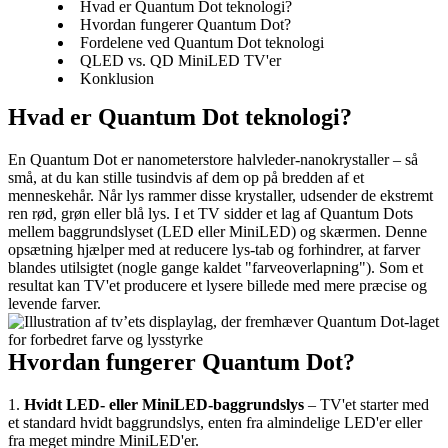
Hvad er Quantum Dot teknologi?
Hvordan fungerer Quantum Dot?
Fordelene ved Quantum Dot teknologi
QLED vs. QD MiniLED TV'er
Konklusion
Hvad er Quantum Dot teknologi?
En Quantum Dot er nanometerstore halvleder-nanokrystaller – så 
små, at du kan stille tusindvis af dem op på bredden af et 
menneskehår. Når lys rammer disse krystaller, udsender de ekstremt 
ren rød, grøn eller blå lys. I et TV sidder et lag af Quantum Dots 
mellem baggrundslyset (LED eller MiniLED) og skærmen. Denne 
opsætning hjælper med at reducere lys-tab og forhindrer, at farver 
blandes utilsigtet (nogle gange kaldet "farveoverlapning"). Som et 
resultat kan TV'et producere et lysere billede med mere præcise og 
levende farver.
Hvordan fungerer Quantum Dot?
1. 
Hvidt LED- eller MiniLED-baggrundslys 
– TV'et starter med 
et standard hvidt baggrundslys, enten fra almindelige LED'er eller 
fra meget mindre MiniLED'er.