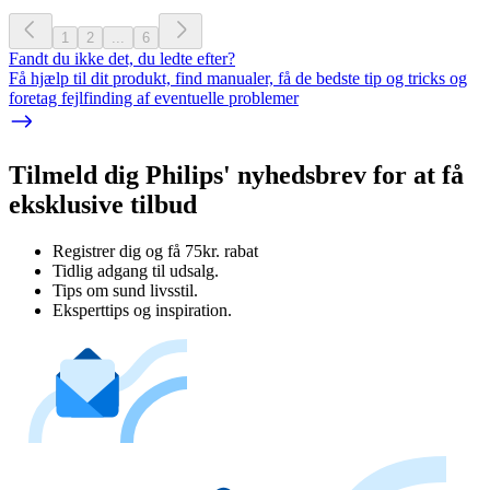
1
2
...
6
Fandt du ikke det, du ledte efter?
Få hjælp til dit produkt, find manualer, få de bedste tip og tricks og
foretag fejlfinding af eventuelle problemer
Tilmeld dig Philips' nyhedsbrev for at få
eksklusive tilbud
Registrer dig og få 75kr. rabat
Tidlig adgang til udsalg.
Tips om sund livsstil.
Eksperttips og inspiration.