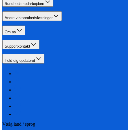
Sundhedsmedarbejdere
Andre virksomhedsløsninger
Om os
Supportkontakt
Hold dig opdateret
Vælg land / sprog