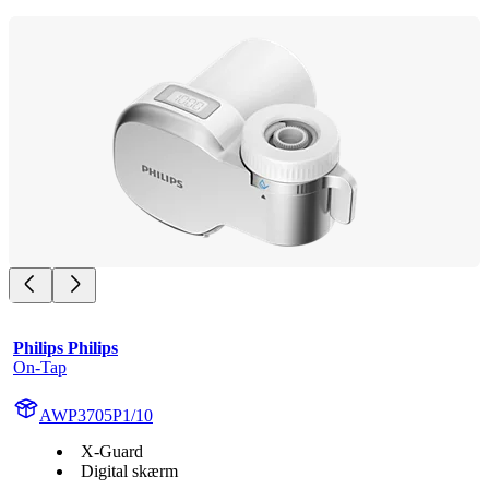
Philips Philips
On-Tap
AWP3705P1/10
X-Guard
Digital skærm