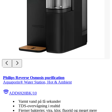
Philips Reverse Osmosis purification
Aquaporin® Water Station, Hot & Ambient
ADD6920BK/10
Varmt vand på få sekunder
TDS-overvågning i realtid
Fjerner bakterier, vira, klor, fluorid og meget mere