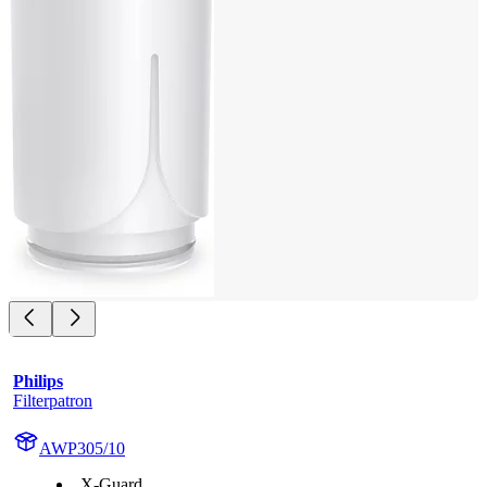
Philips
Filterpatron
AWP305/10
X-Guard