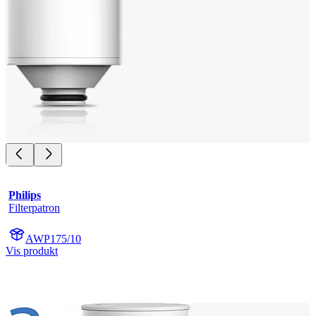
Philips
Filterpatron
AWP175/10
Vis produkt