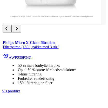
Philips Micro X-Clean filtration
Filterpatron (150 l, pakke med 3 stk.)
AWP230P3/31
50 % mere ionbytterharpiks
Op til 50 % større hårdhedsreduktion*
4-trins filtrering
Forbedrer vandets smag
150 l filtrering pr. filter
Vis produkt