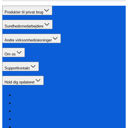
Produkter til privat brug
Sundhedsmedarbejdere
Andre virksomhedsløsninger
Om os
Supportkontakt
Hold dig opdateret