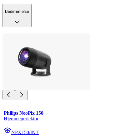
Bedømmelse
Philips NeoPix 150
Hjemmeprojektor
NPX150/INT