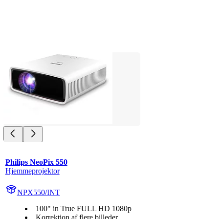
Philips NeoPix 550
Hjemmeprojektor
NPX550/INT
100" in True FULL HD 1080p
Korrektion af flere billeder