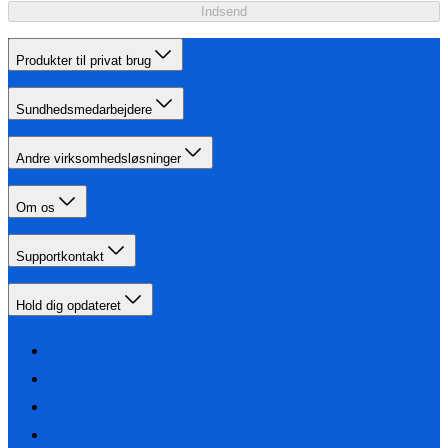
Indsend
Produkter til privat brug
Sundhedsmedarbejdere
Andre virksomhedsløsninger
Om os
Supportkontakt
Hold dig opdateret