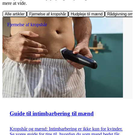
mere at vide.
Alle artikler
Fjernelse af kropshår
Hudpleje til mænd
Rådgivning om 
Fjernelse af kropshår
Guide til intimbarbering til mænd
Kropshår og mænd: Intimbarbering er ikke kun for kvinder.
Se vores guide for tips til, hvordan du som mand bedst får