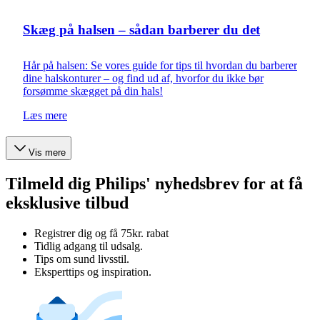
Skæg på halsen – sådan barberer du det
Hår på halsen: Se vores guide for tips til hvordan du barberer
dine halskonturer – og find ud af, hvorfor du ikke bør
forsømme skægget på din hals!
Læs mere
Vis mere
Tilmeld dig Philips' nyhedsbrev for at få
eksklusive tilbud
Registrer dig og få 75kr. rabat
Tidlig adgang til udsalg.
Tips om sund livsstil.
Eksperttips og inspiration.