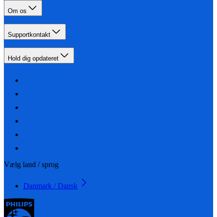
Om os
Supportkontakt
Hold dig opdateret
Vælg land / sprog
Danmark / Dansk