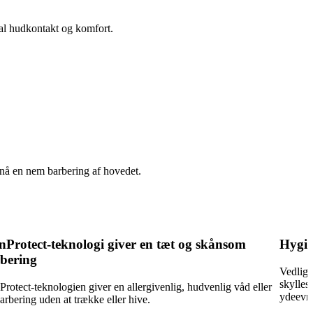
mal hudkontakt og komfort.
nå en nem barbering af hovedet.
nProtect-teknologi giver en tæt og skånsom
Hygie
bering
Vedlige
skylles
Protect-teknologien giver en allergivenlig, hudvenlig våd eller
ydeevne
barbering uden at trække eller hive.