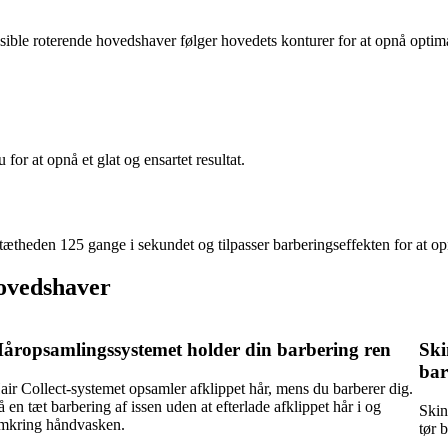
leksible roterende hovedshaver følger hovedets konturer for at opnå opti
or at opnå et glat og ensartet resultat.
theden 125 gange i sekundet og tilpasser barberingseffekten for at op
hovedshaver
åropsamlingssystemet holder din barbering ren
Ski
bar
air Collect-systemet opsamler afklippet hår, mens du barberer dig.
å en tæt barbering af issen uden at efterlade afklippet hår i og
Skin
mkring håndvasken.
tør 