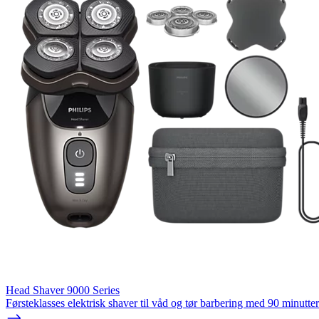
Head Shaver 9000 Series
Førsteklasses elektrisk shaver til våd og tør barbering med 90 minutter