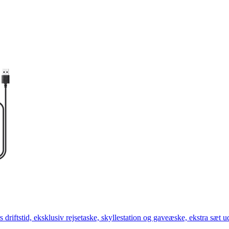
s driftstid, eksklusiv rejsetaske, skyllestation og gaveæske, ekstra sæt 