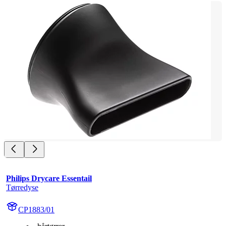
Philips Drycare Essentail
Tørredyse
CP1883/01