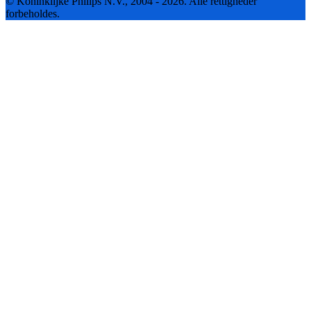
© Koninklijke Philips N.V., 2004 - 2026. Alle rettigheder
forbeholdes.