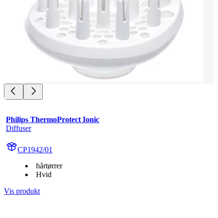
Philips ThermoProtect Ionic
Diffuser
CP1942/01
hårtørrer
Hvid
Vis produkt