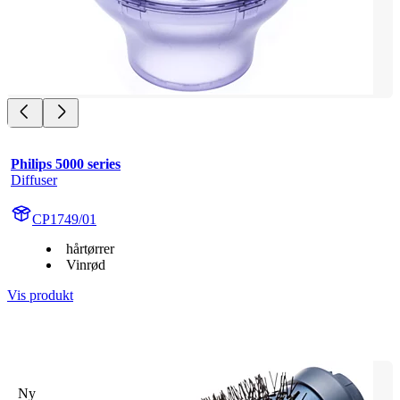
Philips 5000 series
Diffuser
CP1749/01
hårtørrer
Vinrød
Vis produkt
Ny