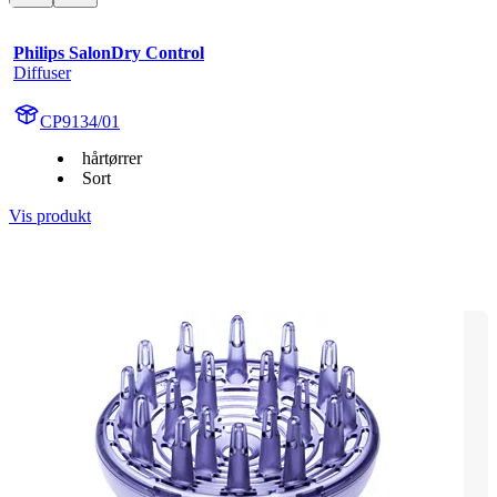
Philips SalonDry Control
Diffuser
CP9134/01
hårtørrer
Sort
Vis produkt