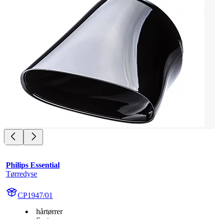
Philips Essential
Tørredyse
CP1947/01
hårtørrer