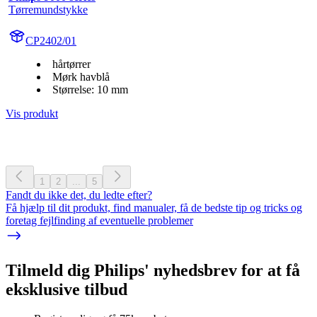
Tørremundstykke
CP2402/01
hårtørrer
Mørk havblå
Størrelse: 10 mm
Vis produkt
1
2
...
5
Fandt du ikke det, du ledte efter?
Få hjælp til dit produkt, find manualer, få de bedste tip og tricks og
foretag fejlfinding af eventuelle problemer
Tilmeld dig Philips' nyhedsbrev for at få
eksklusive tilbud