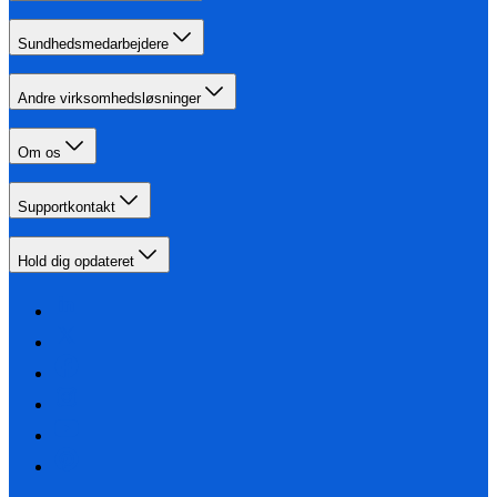
Sundhedsmedarbejdere
Andre virksomhedsløsninger
Om os
Supportkontakt
Hold dig opdateret