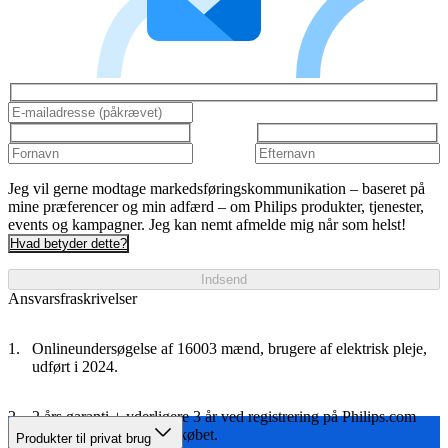
Jeg vil gerne modtage markedsføringskommunikation – baseret på
mine præferencer og min adfærd – om Philips produkter, tjenester,
events og kampagner. Jeg kan nemt afmelde mig når som helst!
Hvad betyder dette?
Indsend
Ansvarsfraskrivelser
Onlineundersøgelse af 16003 mænd, brugere af elektrisk pleje,
udført i 2024.
2 års garanti + yderligere 3 år ved registrering på Philips.com
inden for 90 dage efter købet.​
Produkter til privat brug