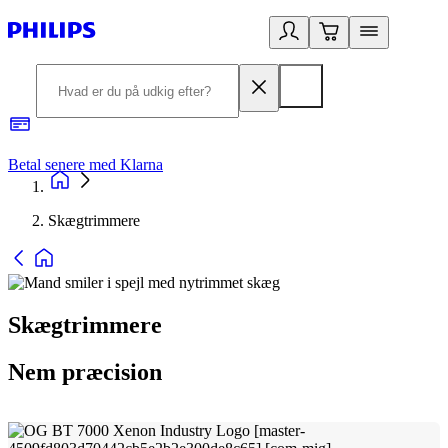
Betal senere med Klarna
R
Skægtrimmere
Skægtrimmere
Nem præcision