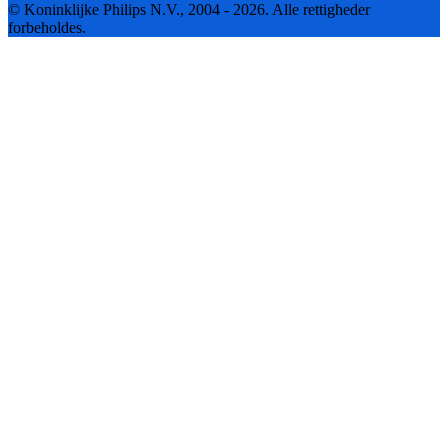
© Koninklijke Philips N.V., 2004 - 2026. Alle rettigheder
forbeholdes.