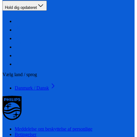
Hold dig opdateret
Vælg land / sprog
Danmark / Dansk
Meddelelse om beskyttelse af personlige
Betingelser