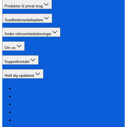
Produkter til privat brug
Sundhedsmedarbejdere
Andre virksomhedsløsninger
Om os
Supportkontakt
Hold dig opdateret