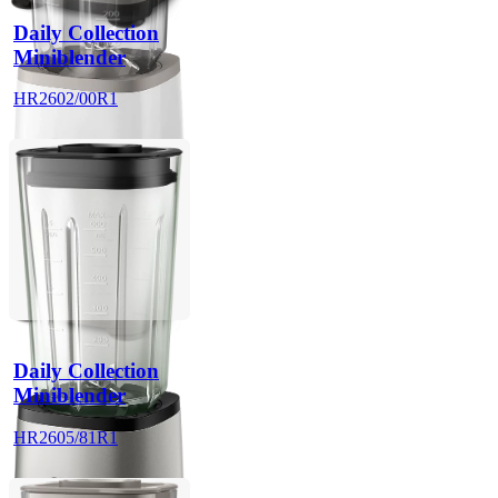
Daily Collection
Miniblender
HR2602/00R1
Daily Collection
Miniblender
HR2605/81R1