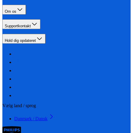
Om os
Supportkontakt
Hold dig opdateret
Vælg land / sprog
Danmark / Dansk