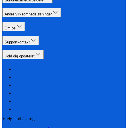
Sundhedsmedarbejdere
Andre virksomhedsløsninger
Om os
Supportkontakt
Hold dig opdateret
Vælg land / sprog