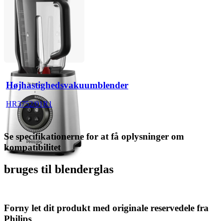
Højhastighedsvakuumblender
HR3752/01R1
Se specifikationerne for at få oplysninger om
kompatibilitet
bruges til blenderglas
Forny let dit produkt med originale reservedele fra
Philips