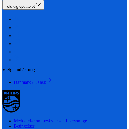
Hold dig opdateret
Vælg land / sprog
Danmark / Dansk
Meddelelse om beskyttelse af personlige
Betingelser