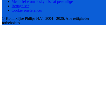
Meddelelse om beskyttelse af personlige
Betingelser
Cookie-præferencer
© Koninklijke Philips N.V., 2004 - 2026. Alle rettigheder
forbeholdes.