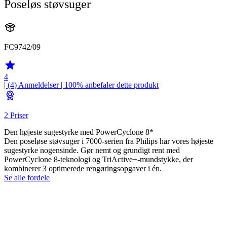
Poseløs støvsuger
FC9742/09
4
| (4)
Anmeldelser
| 100% anbefaler dette produkt
2 Priser
Den højeste sugestyrke med PowerCyclone 8*
Den poseløse støvsuger i 7000-serien fra Philips har vores højeste
sugestyrke nogensinde. Gør nemt og grundigt rent med
PowerCyclone 8-teknologi og TriActive+-mundstykke, der
kombinerer 3 optimerede rengøringsopgaver i én.
Se alle fordele