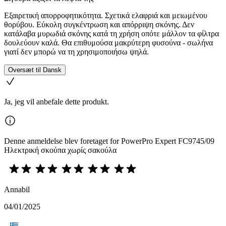
Εξαιρετική απορροφητικότητα. Σχετικά ελαφριά και μειωμένου
θορύβου. Εύκολη συγκέντρωση και απόρριψη σκόνης. Δεν
κατάλαβα μυρωδιά σκόνης κατά τη χρήση οπότε μάλλον τα φίλτρα
δουλεύουν καλά. Θα επιθυμούσα μακρύτερη φυσούνα - σωλήνα
γιατί δεν μπορώ να τη χρησιμοποιήσω ψηλά.
Oversæt til Dansk
Ja, jeg vil anbefale dette produkt.
Denne anmeldelse blev foretaget for PowerPro Expert FC9745/09
Ηλεκτρική σκούπα χωρίς σακούλα
Annabil
04/01/2025