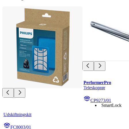
PerformerPro
Teleskoprør
CP9273/01
SmartLock
Udskiftningskit
FC8003/01