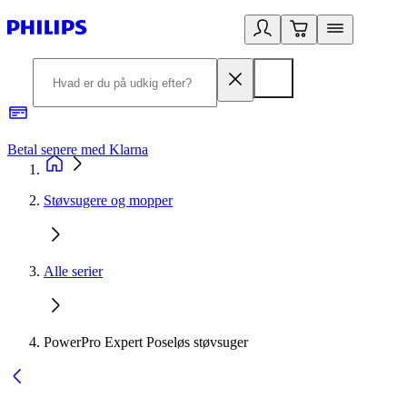
Betal senere med Klarna
R
Støvsugere og mopper
Alle serier
PowerPro Expert Poseløs støvsuger