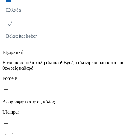
Ελλάδα
Bekræftet køber
Εξαιρετική
Είναι πάρα πολύ καλή σκούπα! Βγάζει σκόνη και από αυτά που
θεωρείς καθαρά
Fordele
Απορροφητικότητα , κάδος
Ulemper