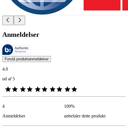
Anmeldelser
Disse anmeldelser administreres af Bazaarvoice og er i overensstemme
Kundernes meninger i form af produkt- og stjernevurderinger er nyttige
Forstå produktanmeldelser
4.0
ud af 5
4
100
%
Anmeldelser
anbefaler dette produkt