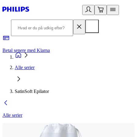
Betal senere med Klarna
R
Alle serier
SatinSoft Epilator
Alle serier