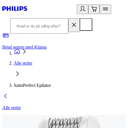
Betal senere med Klarna
R
Alle serier
SatinPerfect Epilator
Alle serier