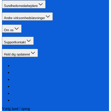
Sundhedsmedarbejdere
Andre virksomhedsløsninger
Om os
Supportkontakt
Hold dig opdateret
Vælg land / sprog