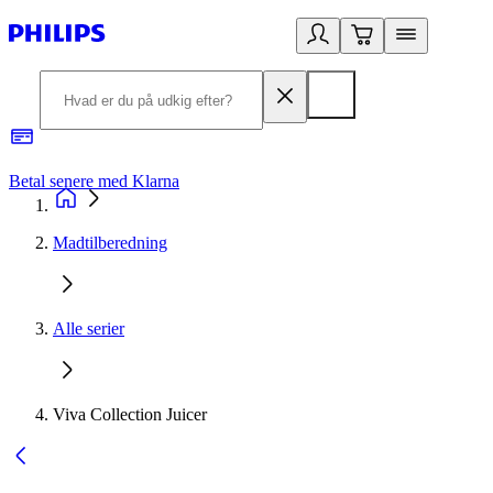
Betal senere med Klarna
R
Madtilberedning
Alle serier
Viva Collection Juicer