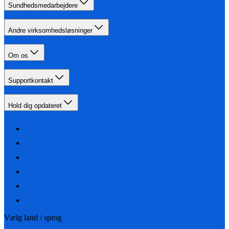
Sundhedsmedarbejdere
Andre virksomhedsløsninger
Om os
Supportkontakt
Hold dig opdateret
Vælg land / sprog