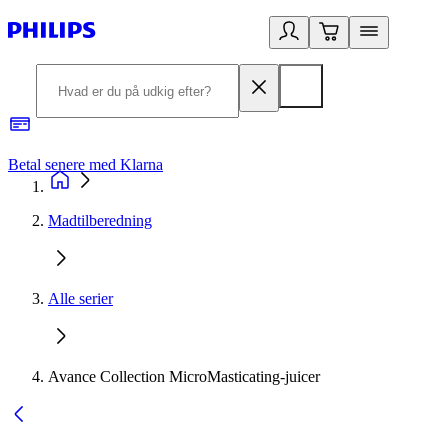
Betal senere med Klarna
R
Madtilberedning
Alle serier
Avance Collection MicroMasticating-juicer