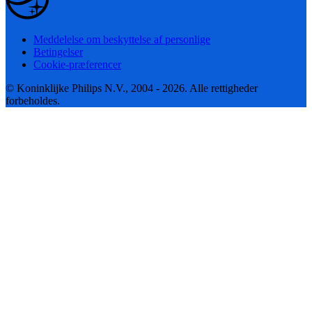
Meddelelse om beskyttelse af personlige
Betingelser
Cookie-præferencer
© Koninklijke Philips N.V., 2004 - 2026. Alle rettigheder
forbeholdes.