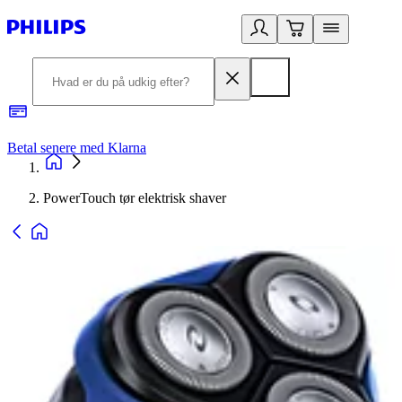
Betal senere med Klarna
R
PowerTouch tør elektrisk shaver