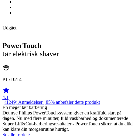
Udgået
PowerTouch
tør elektrisk shaver
PT710/14
4.1
| (1249)
Anmeldelser
| 85% anbefaler dette produkt
En meget tæt barbering
Det nye Philips PowerTouch-system giver en kraftfuld start på
dagen. Nu med flere minutter, fuld vaskbarhed og dokumenterede
Super Lift&Cut-barberingsresultater - PowerTouch sikrer, at du altid
kan klare din morgenrutine hurtigt.
Se alle fordele