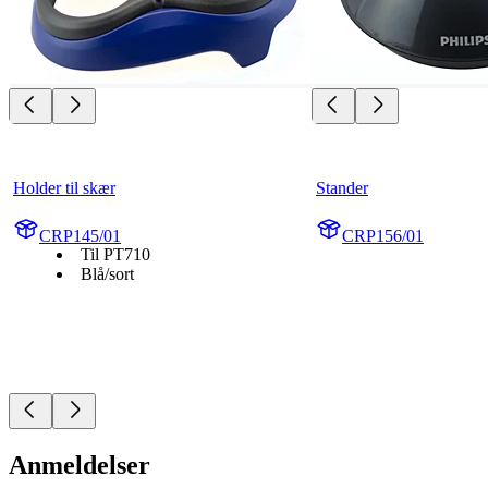
Holder til skær
Stander
CRP145/01
CRP156/01
Til PT710
Blå/sort
Anmeldelser