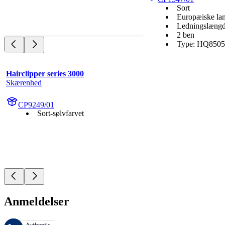
Sort
Europæiske la
Ledningslængd
2 ben
Type: HQ8505
Hairclipper series 3000
Skærenhed
CP9249/01
Sort-sølvfarvet
Anmeldelser
Disse anmeldelser administreres af Bazaarvoice og er i overensstemme