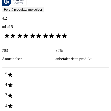
Kundernes meninger i form af produkt- og stjernevurderinger er nyttige
Forstå produktanmeldelser
4.2
ud af 5
703
85
%
Anmeldelser
anbefaler dette produkt
5
4
3
2