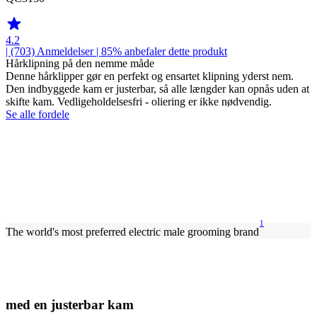
4.2
| (703)
Anmeldelser
| 85% anbefaler dette produkt
Hårklipning på den nemme måde
Denne hårklipper gør en perfekt og ensartet klipning yderst nem.
Den indbyggede kam er justerbar, så alle længder kan opnås uden at
skifte kam. Vedligeholdelsesfri - oliering er ikke nødvendig.
Se alle fordele
1
The world's most preferred electric male grooming brand
med en justerbar kam