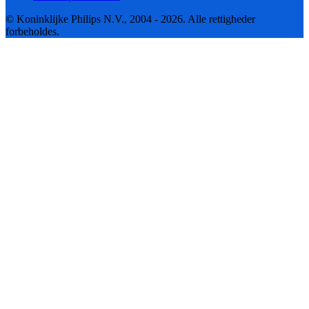
© Koninklijke Philips N.V., 2004 - 2026. Alle rettigheder
forbeholdes.