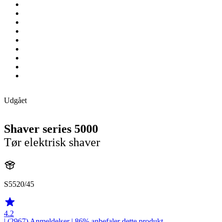
Udgået
Shaver series 5000
Tør elektrisk shaver
S5520/45
4.2
| (2967)
Anmeldelser
| 86% anbefaler dette produkt