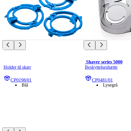
 Shaver series 5000
Holder til skær
Beskyttelseshætte
CP0198/01
CP0481/01
Blå
Lysegrå