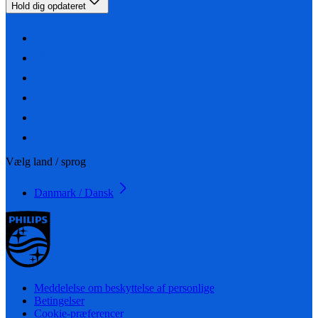
Hold dig opdateret
Vælg land / sprog
Danmark / Dansk
Meddelelse om beskyttelse af personlige
Betingelser
Cookie-præferencer