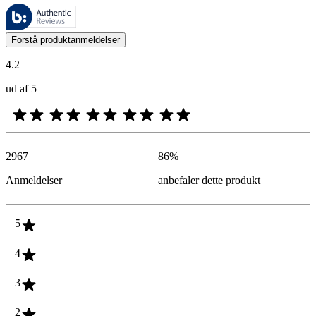
Disse anmeldelser administreres af Bazaarvoice og er i overensstemme
Kundernes meninger i form af produkt- og stjernevurderinger er nyttige
Forstå produktanmeldelser
4.2
ud af 5
2967
86
%
Anmeldelser
anbefaler dette produkt
5
4
3
2