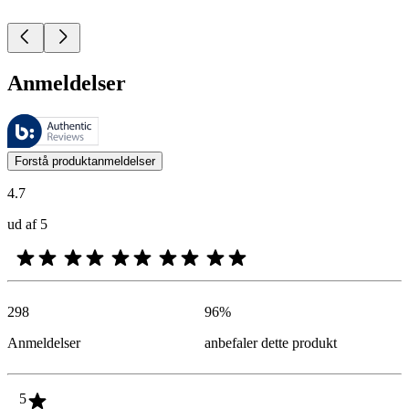
Anmeldelser
Disse anmeldelser administreres af Bazaarvoice og er i overensstemme
Kundernes meninger i form af produkt- og stjernevurderinger er nyttige
Forstå produktanmeldelser
4.7
ud af 5
298
96
%
Anmeldelser
anbefaler dette produkt
5