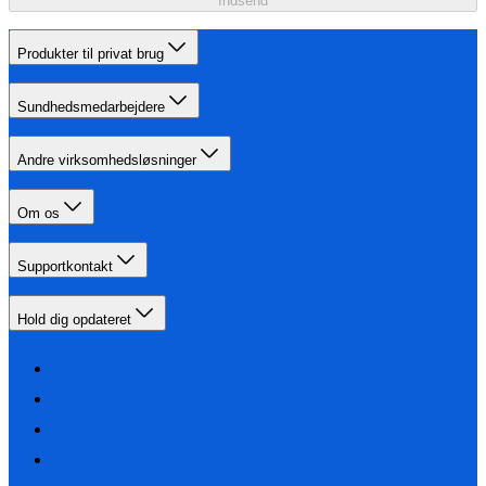
Indsend
Produkter til privat brug
Sundhedsmedarbejdere
Andre virksomhedsløsninger
Om os
Supportkontakt
Hold dig opdateret