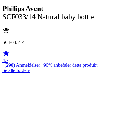
Philips Avent
SCF033/14 Natural baby bottle
SCF033/14
4.7
| (298)
Anmeldelser
| 96% anbefaler dette produkt
Se alle fordele