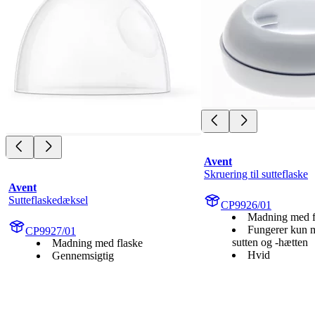
Avent
Skruering til sutteflaske
Avent
Sutteflaskedæksel
CP9926/01
Madning med f
Fungerer kun 
CP9927/01
sutten og -hætten
Madning med flaske
Hvid
Gennemsigtig