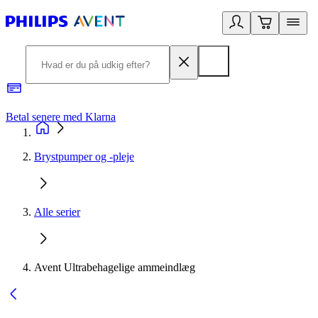
Betal senere med Klarna
R
Brystpumper og -pleje
Alle serier
Avent Ultrabehagelige ammeindlæg