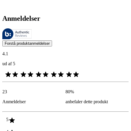
Anmeldelser
Disse anmeldelser administreres af Bazaarvoice og er i overensstemme
Kundernes meninger i form af produkt- og stjernevurderinger er nyttige
Forstå produktanmeldelser
4.1
ud af 5
23
80
%
Anmeldelser
anbefaler dette produkt
5