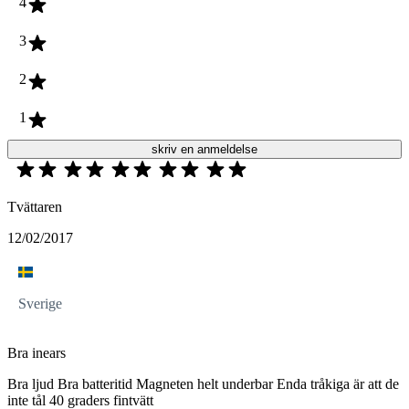
4
3
2
1
skriv en anmeldelse
Tvättaren
12/02/2017
Sverige
Bra inears
Bra ljud Bra batteritid Magneten helt underbar Enda tråkiga är att de
inte tål 40 graders fintvätt