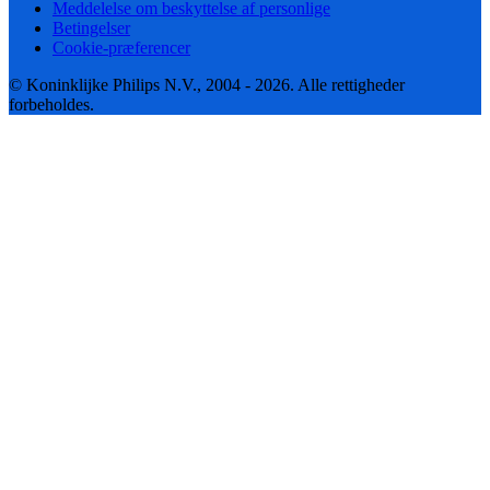
Meddelelse om beskyttelse af personlige
Betingelser
Cookie-præferencer
© Koninklijke Philips N.V., 2004 - 2026. Alle rettigheder
forbeholdes.