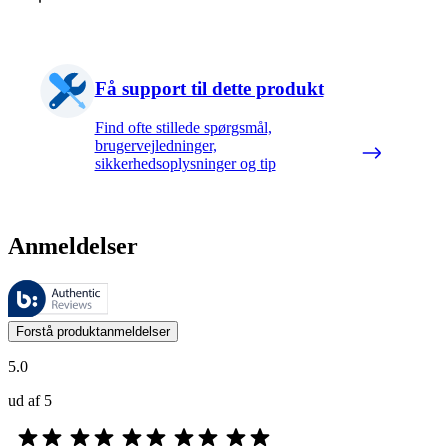
Få support til dette produkt
Find ofte stillede spørgsmål,
brugervejledninger,
sikkerhedsoplysninger og tip
Anmeldelser
Disse anmeldelser administreres af Bazaarvoice og er i overensstemme
Kundernes meninger i form af produkt- og stjernevurderinger er nyttige
Forstå produktanmeldelser
5.0
ud af 5