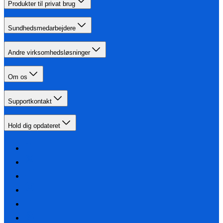
Produkter til privat brug
Sundhedsmedarbejdere
Andre virksomhedsløsninger
Om os
Supportkontakt
Hold dig opdateret