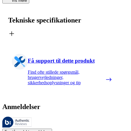
Vis mere
Tekniske specifikationer
Få support til dette produkt
Find ofte stillede spørgsmål,
brugervejledninger,
sikkerhedsoplysninger og tip
Anmeldelser
Disse anmeldelser administreres af Bazaarvoice og er i overensstemme
Kundernes meninger i form af produkt- og stjernevurderinger er nyttige