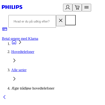
Betal senere med Klarna
R
Hovedtelefoner
Alle serier
Ægte trådløse hovedtelefoner