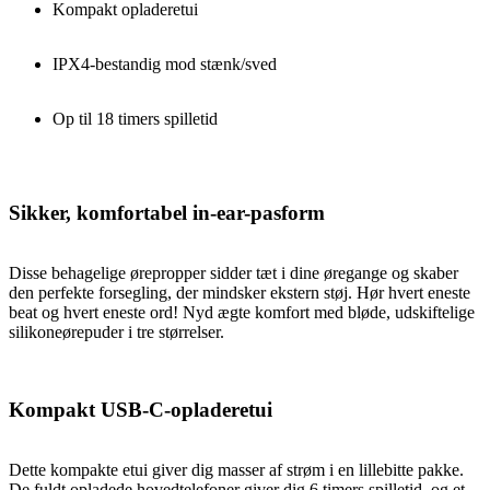
Kompakt opladeretui
IPX4-bestandig mod stænk/sved
Op til 18 timers spilletid
Sikker, komfortabel in-ear-pasform
Disse behagelige ørepropper sidder tæt i dine øregange og skaber
den perfekte forsegling, der mindsker ekstern støj. Hør hvert eneste
beat og hvert eneste ord! Nyd ægte komfort med bløde, udskiftelige
silikoneørepuder i tre størrelser.
Kompakt USB-C-opladeretui
Dette kompakte etui giver dig masser af strøm i en lillebitte pakke.
De fuldt opladede hovedtelefoner giver dig 6 timers spilletid, og et