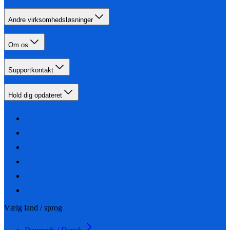
Andre virksomhedsløsninger
Om os
Supportkontakt
Hold dig opdateret
Vælg land / sprog