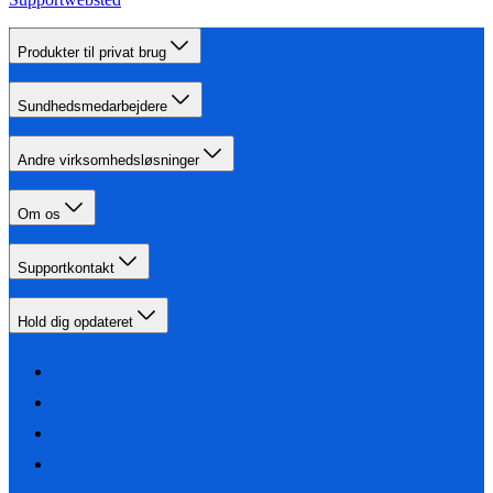
Produkter til privat brug
Sundhedsmedarbejdere
Andre virksomhedsløsninger
Om os
Supportkontakt
Hold dig opdateret