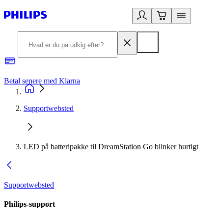
Betal senere med Klarna
R
Supportwebsted
LED på batteripakke til DreamStation Go blinker hurtigt
Supportwebsted
Philips-support