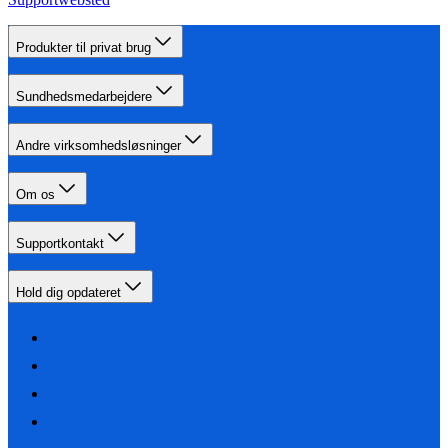
Produkter til privat brug
Sundhedsmedarbejdere
Andre virksomhedsløsninger
Om os
Supportkontakt
Hold dig opdateret