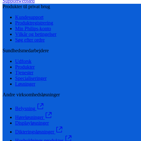
Supportwebsted
Produkter til privat brug
Kundesupport
Produktregistrering
Min Philips-konto
Vilkår og betingelser
Søg efter ordre
Sundhedsmedarbejdere
Udforsk
Produkter
Tjenester
Specialiseringer
Løsninger
Andre virksomhedsløsninger
Belysning
Høreløsninger
Displayløsninger
Dikteringsløsninger
Husholdnings produkter