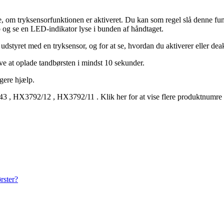
re, om tryksensorfunktionen er aktiveret. Du kan som regel slå denne funk
 og se en LED-indikator lyse i bunden af håndtaget.
 udstyret med en tryksensor, og for at se, hvordan du aktiverer eller dea
øve at oplade tandbørsten i mindst 10 sekunder.
igere hjælp.
43
,
HX3792/12
,
HX3792/11
.
Klik her for at vise flere produktnumre
rster?