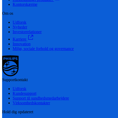
Kontorskærme
Om os
Udforsk
Nyheder
Investorrelationer
Karriere
Innovation
Miljø, sociale forhold og governance
Supportkontakt
Udforsk
Kundesupport
Support til sundhedsmedarbejdere
Virksomhedskontakter
Hold dig opdateret