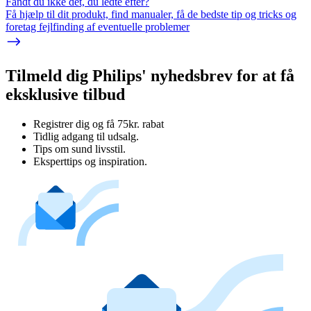
Fandt du ikke det, du ledte efter?
Få hjælp til dit produkt, find manualer, få de bedste tip og tricks og
foretag fejlfinding af eventuelle problemer
Tilmeld dig Philips' nyhedsbrev for at få
eksklusive tilbud
Registrer dig og få 75kr. rabat
Tidlig adgang til udsalg.
Tips om sund livsstil.
Eksperttips og inspiration.