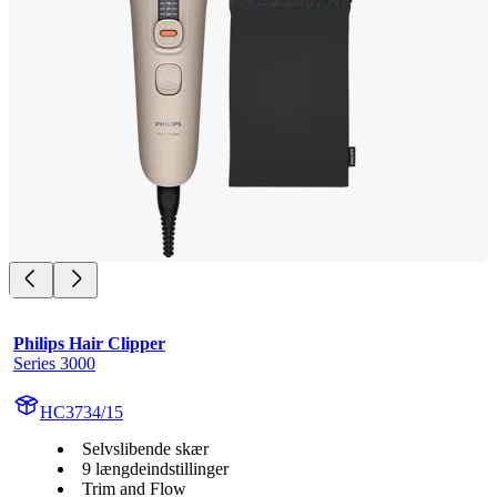
Philips Hair Clipper
Series 3000
HC3734/15
Selvslibende skær
9 længdeindstillinger
Trim and Flow