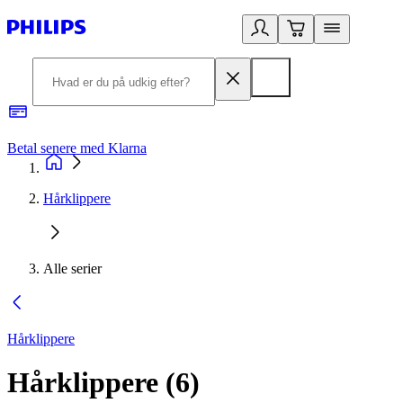
Betal senere med Klarna
R
Hårklippere
Alle serier
Hårklippere
Hårklippere
(
6
)