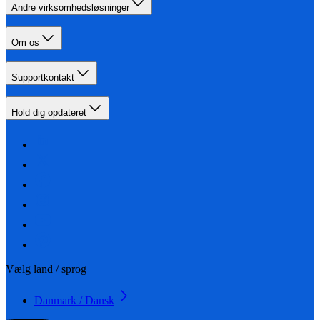
Andre virksomhedsløsninger
Om os
Supportkontakt
Hold dig opdateret
Vælg land / sprog
Danmark / Dansk