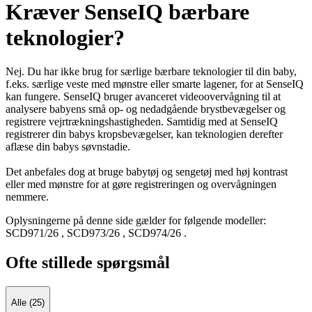
Kræver SenseIQ bærbare
teknologier?
Nej. Du har ikke brug for særlige bærbare teknologier til din baby,
f.eks. særlige veste med mønstre eller smarte lagener, for at SenseIQ
kan fungere. SenseIQ bruger avanceret videoovervågning til at
analysere babyens små op- og nedadgående brystbevægelser og
registrere vejrtrækningshastigheden. Samtidig med at SenseIQ
registrerer din babys kropsbevægelser, kan teknologien derefter
aflæse din babys søvnstadie.
Det anbefales dog at bruge babytøj og sengetøj med høj kontrast
eller med mønstre for at gøre registreringen og overvågningen
nemmere.
Oplysningerne på denne side gælder for følgende modeller:
SCD971/26
,
SCD973/26
,
SCD974/26
.
Ofte stillede spørgsmål
Alle (25)