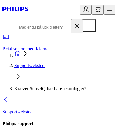
Betal senere med Klarna
R
Supportwebsted
Kræver SenseIQ bærbare teknologier?
Supportwebsted
Philips-support