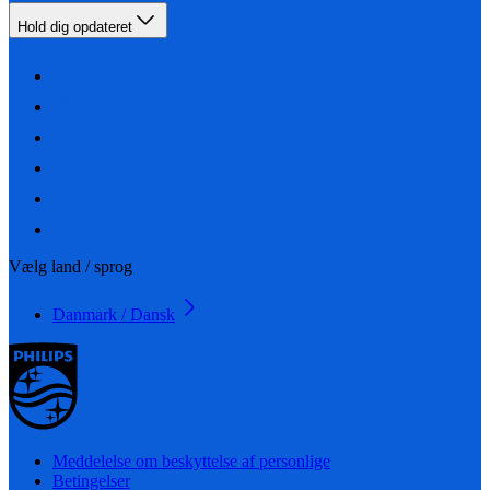
Hold dig opdateret
Vælg land / sprog
Danmark / Dansk
Meddelelse om beskyttelse af personlige
Betingelser