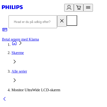
Betal senere med Klarna
R
Skærme
Alle serier
Monitor UltraWide LCD-skærm