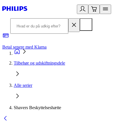
Betal senere med Klarna
R
Tilbehør og udskiftningsdele
Alle serier
Shavers Beskyttelseshætte