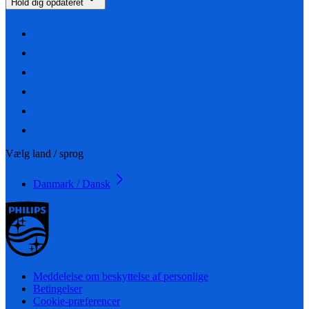
Hold dig opdateret
Vælg land / sprog
Danmark / Dansk
Meddelelse om beskyttelse af personlige
Betingelser
Cookie-præferencer