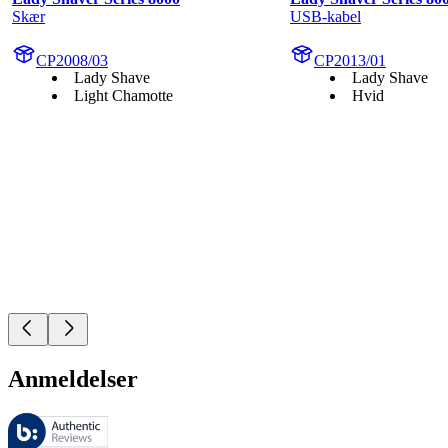
Skær
USB-kabel
CP2008/03
CP2013/01
Lady Shave
Lady Shave
Light Chamotte
Hvid
Anmeldelser
Disse anmeldelser administreres af Bazaarvoice og er i overensstemme