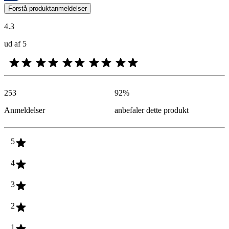
Kundernes meninger i form af produkt- og stjernevurderinger er nyttige
Forstå produktanmeldelser
4.3
ud af 5
253
92
%
Anmeldelser
anbefaler dette produkt
5
4
3
2
1