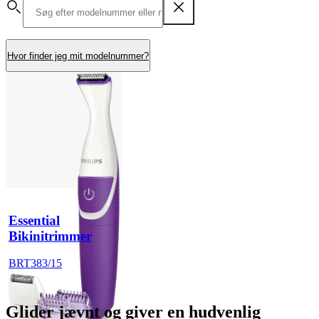
Hvor finder jeg mit modelnummer?
Essential
Bikinitrimmer
BRT383/15
Glider jævnt og giver en hudvenlig