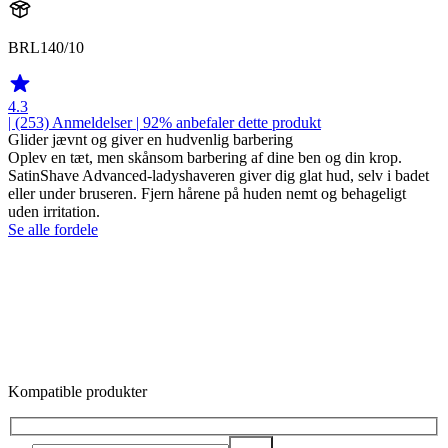
BRL140/10
4.3
| (253)
Anmeldelser
| 92% anbefaler dette produkt
Glider jævnt og giver en hudvenlig barbering
Oplev en tæt, men skånsom barbering af dine ben og din krop.
SatinShave Advanced-ladyshaveren giver dig glat hud, selv i badet
eller under bruseren. Fjern hårene på huden nemt og behageligt
uden irritation.
Se alle fordele
Kompatible produkter