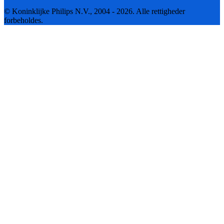
© Koninklijke Philips N.V., 2004 - 2026. Alle rettigheder
forbeholdes.