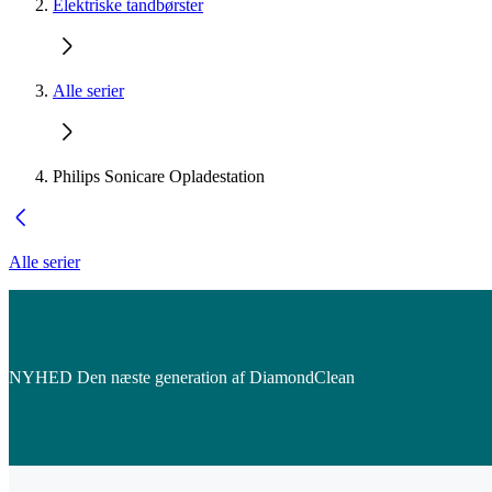
Elektriske tandbørster
Alle serier
Philips Sonicare Opladestation
Alle serier
NYHED Den næste generation af DiamondClean