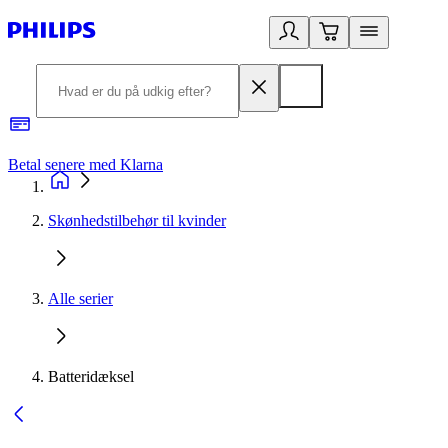
Betal senere med Klarna
R
Skønhedstilbehør til kvinder
Alle serier
Batteridæksel