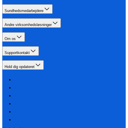
Sundhedsmedarbejdere
Andre virksomhedsløsninger
Om os
Supportkontakt
Hold dig opdateret