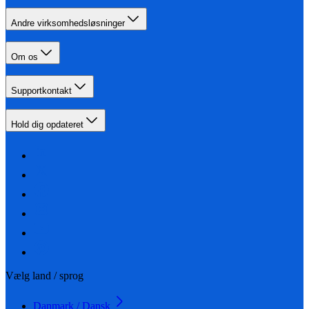
Andre virksomhedsløsninger
Om os
Supportkontakt
Hold dig opdateret
Vælg land / sprog
Danmark / Dansk