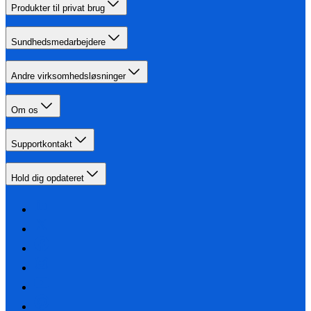
Produkter til privat brug
Sundhedsmedarbejdere
Andre virksomhedsløsninger
Om os
Supportkontakt
Hold dig opdateret