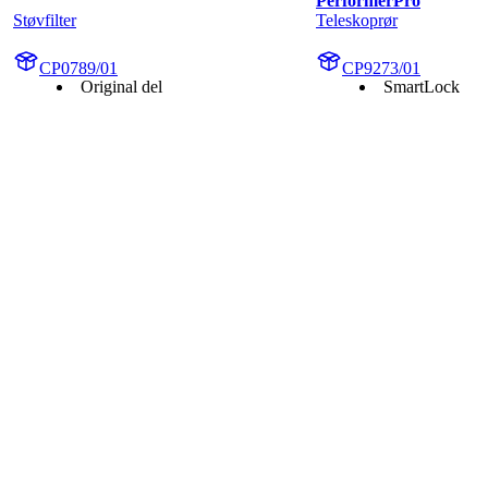
PerformerPro
Støvfilter
Teleskoprør
CP0789/01
CP9273/01
Original del
SmartLock