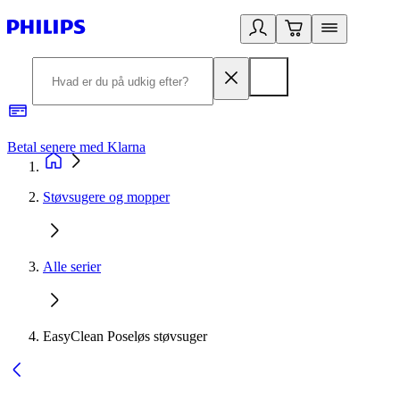
Betal senere med Klarna
R
Støvsugere og mopper
Alle serier
EasyClean Poseløs støvsuger