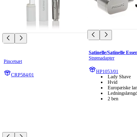
Satinelle/Satinelle Essen
Strømadapter
Pincetsæt
HP1053/01
CRP584/01
Lady Shave
Hvid
Europæiske la
Ledningslængd
2 ben