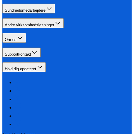
Sundhedsmedarbejdere
Andre virksomhedsløsninger
Om os
Supportkontakt
Hold dig opdateret