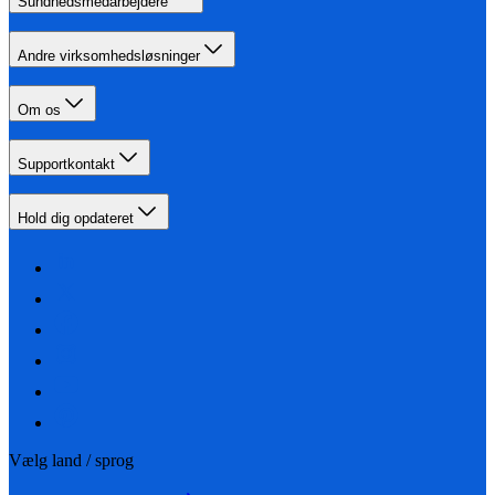
Sundhedsmedarbejdere
Andre virksomhedsløsninger
Om os
Supportkontakt
Hold dig opdateret
Vælg land / sprog